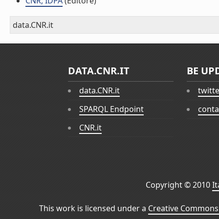
CNR, IDPA
(Editore)
data.CNR.it
DATA.CNR.IT
BE UP
data.CNR.it
twitt
SPARQL Endpoint
conta
CNR.it
Copyright © 2010
I
This work is licensed under a
Creative Commons 