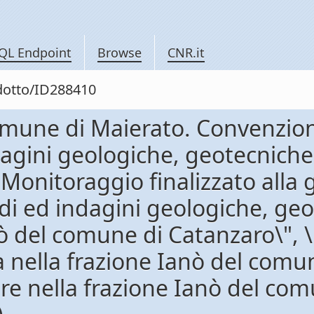
QL Endpoint
Browse
CNR.it
odotto/ID288410
Comune di Maierato. Convenzio
ndagini geologiche, geotecniche
Monitoraggio finalizzato alla
di ed indagini geologiche, geo
nò del comune di Catanzaro\", 
a nella frazione Ianò del comu
re nella frazione Ianò del com