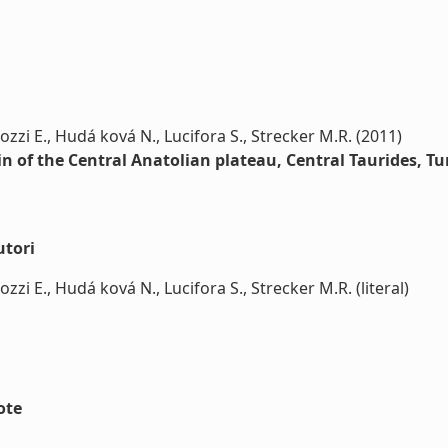
iozzi E., Hudá ková N., Lucifora S., Strecker M.R. (2011)
n of the Central Anatolian plateau, Central Taurides, Tu
utori
ozzi E., Hudá ková N., Lucifora S., Strecker M.R. (literal)
ote