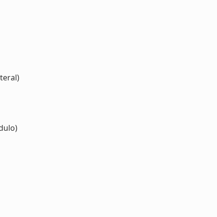
teral)
ulo)