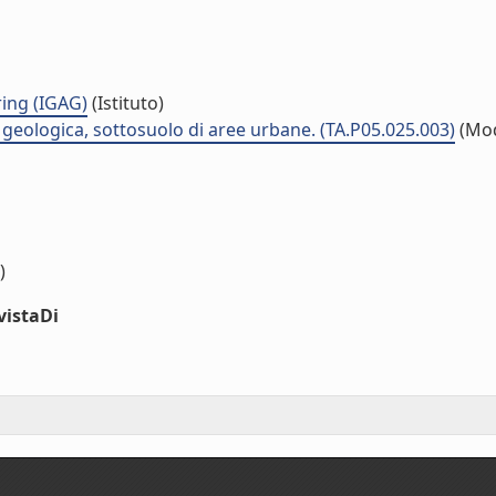
ing (IGAG)
(Istituto)
à geologica, sottosuolo di aree urbane. (TA.P05.025.003)
(Mod
)
vistaDi