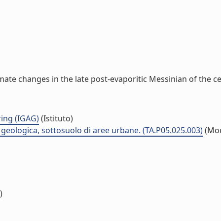
te changes in the late post-evaporitic Messinian of the cen
ing (IGAG)
(Istituto)
à geologica, sottosuolo di aree urbane. (TA.P05.025.003)
(Mod
)