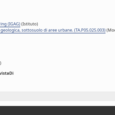
ing (IGAG)
(Istituto)
à geologica, sottosuolo di aree urbane. (TA.P05.025.003)
(Mod
)
vistaDi