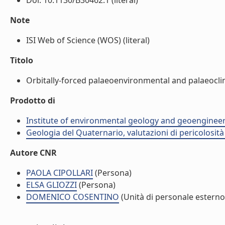
Doi: 10.1130/B30462.1 (literal)
Note
ISI Web of Science (WOS) (literal)
Titolo
Orbitally-forced palaeoenvironmental and palaeoclima
Prodotto di
Institute of environmental geology and geoengineer
Geologia del Quaternario, valutazioni di pericolosit
Autore CNR
PAOLA CIPOLLARI
(Persona)
ELSA GLIOZZI
(Persona)
DOMENICO COSENTINO
(Unità di personale esterno