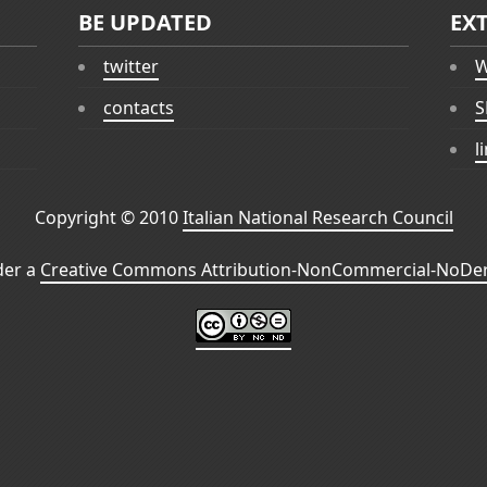
BE UPDATED
EX
twitter
W
contacts
S
l
Copyright © 2010
Italian National Research Council
der a
Creative Commons Attribution-NonCommercial-NoDeri