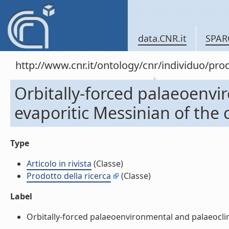
data.CNR.it
SPAR
http://www.cnr.it/ontology/cnr/individuo/pr
Orbitally-forced palaeoenvi
evaporitic Messinian of the c
Type
Articolo in rivista
(Classe)
Prodotto della ricerca
(Classe)
Label
Orbitally-forced palaeoenvironmental and palaeoclimat