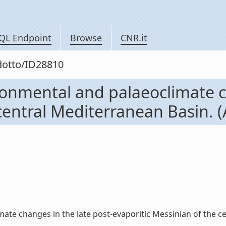
QL Endpoint
Browse
CNR.it
odotto/ID28810
ronmental and palaeoclimate c
entral Mediterranean Basin. (Ar
e changes in the late post-evaporitic Messinian of the centr