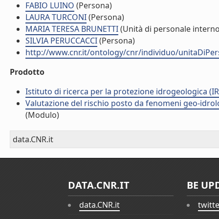
FABIO LUINO
(Persona)
LAURA TURCONI
(Persona)
MARIA TERESA BRUNETTI
(Unità di personale interno
SILVIA PERUCCACCI
(Persona)
http://www.cnr.it/ontology/cnr/individuo/unitaDiP
Prodotto
Istituto di ricerca per la protezione idrogeologica (IR
Valutazione del rischio posto da fenomeni geo-idrolog
(Modulo)
data.CNR.it
DATA.CNR.IT
BE UP
data.CNR.it
twitt