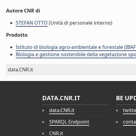
Autore CNR di
STEFAN OTTO
(Unità di personale interno)
Prodotto
Istituto di biologia agro-ambientale e forestale (IBAF
Biologia e gestione sostenibile della vegetazione sp
data.CNR.it
DATA.CNR.IT
BE UP
data.CNR.it
twitt
SPARQL Endpoint
conta
CNR.it