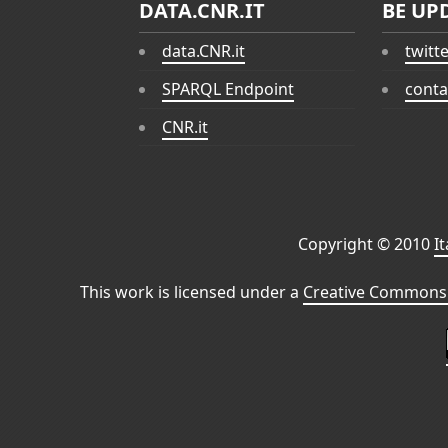
DATA.CNR.IT
BE UP
data.CNR.it
twitt
SPARQL Endpoint
conta
CNR.it
Copyright © 2010
I
This work is licensed under a
Creative Commons 