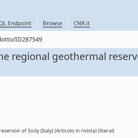
QL Endpoint
Browse
CNR.it
odotto/ID287549
 regional geothermal reservoir 
oir of Sicily (Italy) (Articolo in rivista) (literal)