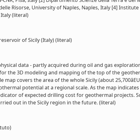
CNR, Pisa, Italy [2] Dipartimento Scienze della Terra e del M
delle Risorse, University of Naples, Naples, Italy [4] Instit
taly (literal)
voir of Sicily (Italy) (literal)
physical data - partly acquired during oil and gas explorat
for the 3D modeling and mapping of the top of the geotherma
le map covers the area of the whole Sicily (about 25,700âEU
ermal potential at a regional scale. As the map indicates th
ndicator of expected drilling cost for geothermal projects. 
ed out in the Sicily region in the future. (literal)
ituto)