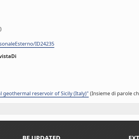
)
ersonaleEsterno/ID24235
vistaDi
geothermal reservoir of Sicily (Italy)"
(Insieme di parole ch
BE UPDATED
EX