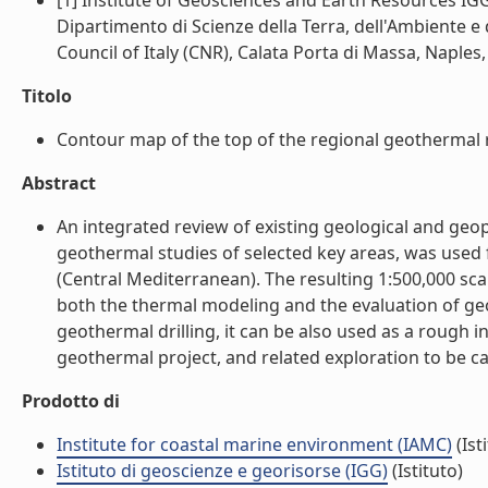
[1] Institute of Geosciences and Earth Resources IGG-
Dipartimento di Scienze della Terra, dell'Ambiente e 
Council of Italy (CNR), Calata Porta di Massa, Naples, I
Titolo
Contour map of the top of the regional geothermal reser
Abstract
An integrated review of existing geological and geo
geothermal studies of selected key areas, was used 
(Central Mediterranean). The resulting 1:500,000 sca
both the thermal modeling and the evaluation of geoth
geothermal drilling, it can be also used as a rough i
geothermal project, and related exploration to be carri
Prodotto di
Institute for coastal marine environment (IAMC)
(Ist
Istituto di geoscienze e georisorse (IGG)
(Istituto)