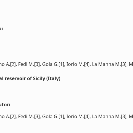
oi
o A.[2], Fedi M.[3], Gola G.[1], Iorio M.[4], La Manna M.[3], M
reservoir of Sicily (Italy)
utori
o A.[2], Fedi M.[3], Gola G.[1], Iorio M.[4], La Manna M.[3], M