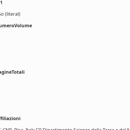
l
 (literal)
#numeroVolume
agineTotali
iliazioni