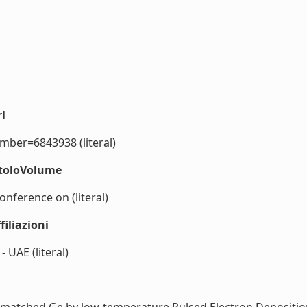
l
umber=6843938 (literal)
itoloVolume
onference on (literal)
iliazioni
 UAE (literal)