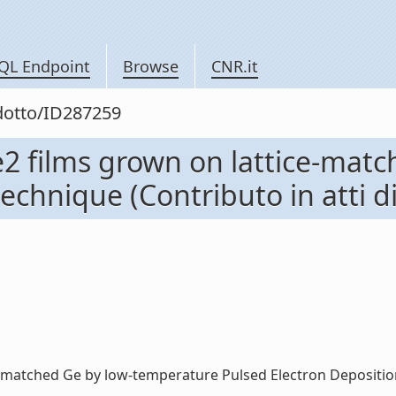
QL Endpoint
Browse
CNR.it
odotto/ID287259
e2 films grown on lattice-mat
echnique (Contributo in atti 
-matched Ge by low-temperature Pulsed Electron Deposition t