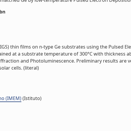
e-matched Ge by low-temperature Pulsed Electron Deposition 
sbn
IGS) thin films on n-type Ge substrates using the Pulsed Ele
ined at a substrate temperature of 300°C with thickness a
fraction and Photoluminescence. Preliminary results are ver
lar cells. (literal)
smo (IMEM)
(Istituto)