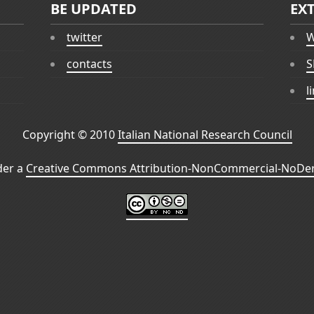
BE UPDATED
EX
twitter
W
contacts
S
l
Copyright © 2010
Italian National Research Council
der a
Creative Commons Attribution-NonCommercial-NoDeri