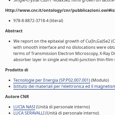
Single-crystal CuIn1 -xGaxSe2 films grown on lattic
Http://www.cnr.it/ontology/cnr/pubblicazioni.owl#i
978-8-8872-3718-4 (literal)
Abstract
We report on the epitaxial growth of Cu(In,Ga)Se2 (C
with smooth interface and no dislocations were obta
terms of Transmission Electron Microscopy, X-Ray Dif
absorber layer in single and multi-junction thin-film so
Prodotto di
Tecnologie per Energia (SP.P02.007.001)
(Modulo)
Istituto dei materiali per l'elettronica ed il magneti
Autore CNR
LUCIA NASI
(Unità di personale interno)
LUCA SERAVALLI
(Unità di personale interno)