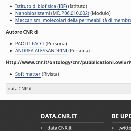
Istituto di biofisica (IBF)
(Istituto)
Nanobiosistemi (MD.P06.010.002)
(Modulo)
Meccanismi molecolari della permeabilità di membr
Autore CNR di
PAOLO FACCI
(Persona)
ANDREA ALESSANDRINI
(Persona)
Http://www.cnr.it/ontology/cnr/pubblicazioni.owl#ri
Soft matter
(Rivista)
data.CNR.it
DATA.CNR.IT
BE UP
data.CNR.it
twitt