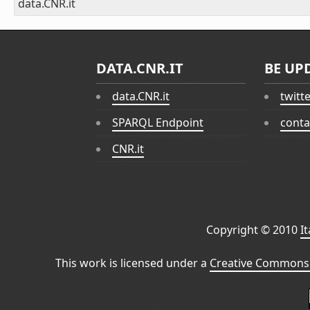
data.CNR.it
DATA.CNR.IT
BE UP
data.CNR.it
twitt
SPARQL Endpoint
conta
CNR.it
Copyright © 2010
I
This work is licensed under a
Creative Commons 