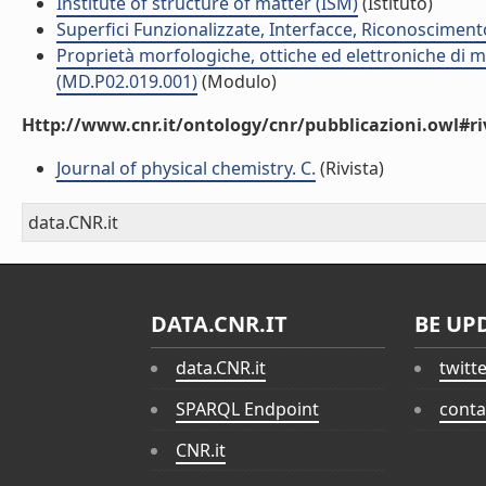
Institute of structure of matter (ISM)
(Istituto)
Superfici Funzionalizzate, Interfacce, Riconosciment
Proprietà morfologiche, ottiche ed elettroniche di m
(MD.P02.019.001)
(Modulo)
Http://www.cnr.it/ontology/cnr/pubblicazioni.owl#ri
Journal of physical chemistry. C.
(Rivista)
data.CNR.it
DATA.CNR.IT
BE UP
data.CNR.it
twitt
SPARQL Endpoint
conta
CNR.it