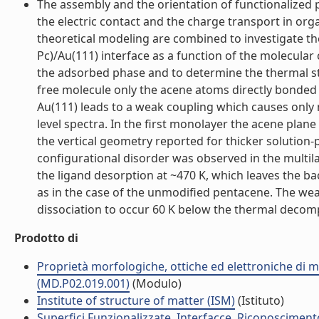
The assembly and the orientation of functionalized 
the electric contact and the charge transport in orga
theoretical modeling are combined to investigate the
Pc)/Au(111) interface as a function of the molecula
the adsorbed phase and to determine the thermal stab
free molecule only the acene atoms directly bonded t
Au(111) leads to a weak coupling which causes only 
level spectra. In the first monolayer the acene plane
the vertical geometry reported for thicker solution
configurational disorder was observed in the multila
the ligand desorption at ~470 K, which leaves the b
as in the case of the unmodified pentacene. The wea
dissociation to occur 60 K below the thermal decompos
Prodotto di
Proprietà morfologiche, ottiche ed elettroniche di m
(MD.P02.019.001)
(Modulo)
Institute of structure of matter (ISM)
(Istituto)
Superfici Funzionalizzate, Interfacce, Riconosciment