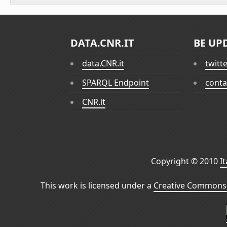
DATA.CNR.IT
BE UP
data.CNR.it
twitt
SPARQL Endpoint
conta
CNR.it
Copyright © 2010
I
This work is licensed under a
Creative Commons 