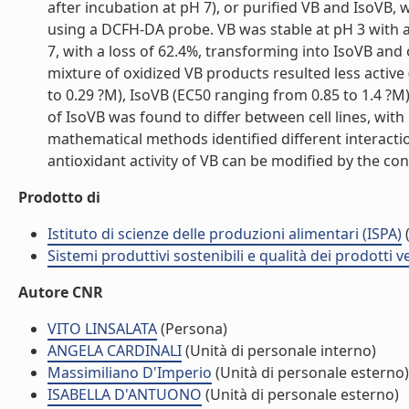
after incubation at pH 7), or purified VB and IsoVB, 
using a DCFH-DA probe. VB was stable at pH 3 with a
7, with a loss of 62.4%, transforming into IsoVB and 
mixture of oxidized VB products resulted less active
to 0.29 ?M), IsoVB (EC50 ranging from 0.85 to 1.4 ?M
of IsoVB was found to differ between cell lines, wi
mathematical methods identified different interactio
antioxidant activity of VB can be modified by the cond
Prodotto di
Istituto di scienze delle produzioni alimentari (ISPA)
(
Sistemi produttivi sostenibili e qualità dei prodotti 
Autore CNR
VITO LINSALATA
(Persona)
ANGELA CARDINALI
(Unità di personale interno)
Massimiliano D'Imperio
(Unità di personale esterno)
ISABELLA D'ANTUONO
(Unità di personale esterno)