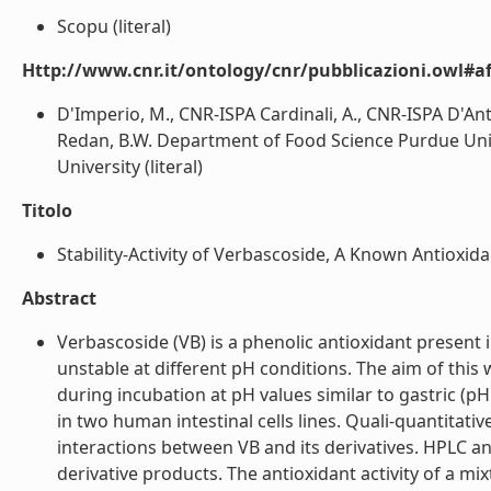
Scopu (literal)
Http://www.cnr.it/ontology/cnr/pubblicazioni.owl#aff
D'Imperio, M., CNR-ISPA Cardinali, A., CNR-ISPA D'Ant
Redan, B.W. Department of Food Science Purdue Uni
University (literal)
Titolo
Stability-Activity of Verbascoside, A Known Antioxid
Abstract
Verbascoside (VB) is a phenolic antioxidant present i
unstable at different pH conditions. The aim of thi
during incubation at pH values similar to gastric (pH
in two human intestinal cells lines. Quali-quantitat
interactions between VB and its derivatives. HPLC a
derivative products. The antioxidant activity of a m