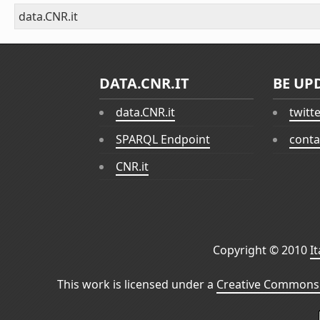
data.CNR.it
DATA.CNR.IT
BE UP
data.CNR.it
twitt
SPARQL Endpoint
conta
CNR.it
Copyright © 2010
I
This work is licensed under a
Creative Commons 