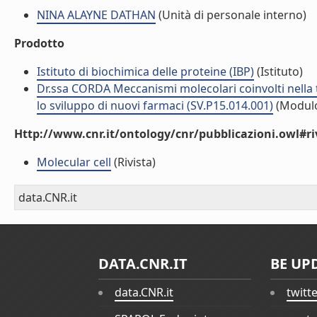
NINA ALAYNE DATHAN
(Unità di personale interno)
Prodotto
Istituto di biochimica delle proteine (IBP)
(Istituto)
Dr.ssa CORDA Meccanismi molecolari coinvolti nella t
lo sviluppo di nuovi farmaci (SV.P15.014.001)
(Modul
Http://www.cnr.it/ontology/cnr/pubblicazioni.owl#ri
Molecular cell
(Rivista)
data.CNR.it
DATA.CNR.IT
BE UP
data.CNR.it
twitt