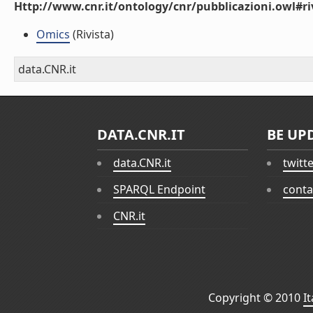
Http://www.cnr.it/ontology/cnr/pubblicazioni.owl#ri
Omics
(Rivista)
data.CNR.it
DATA.CNR.IT
BE UP
data.CNR.it
twitt
SPARQL Endpoint
conta
CNR.it
Copyright © 2010
I