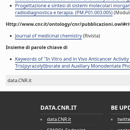
Progettazione e sintesi di sistemi molecolari inorgan
radiodiagnostica e terapia. (PM.P01.003.005)
(Modul
Http://www.cnr.it/ontology/cnr/pubblicazioni.owl#ri
Journal of medicinal chemistry
(Rivista)
Insieme di parole chiave di
Keywords of "In Vitro and in Vivo Anticancer Activi
Tris(pyrazolyl)borate and Auxiliary Monodentate Ph
data.CNR.it
DATA.CNR.IT
BE UP
data.CNR.it
twitt