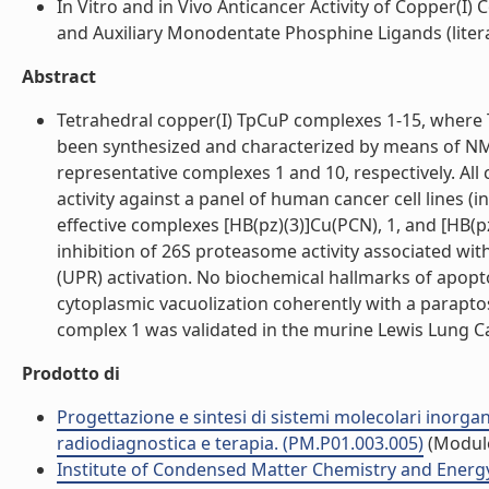
In Vitro and in Vivo Anticancer Activity of Copper(I
and Auxiliary Monodentate Phosphine Ligands (litera
Abstract
Tetrahedral copper(I) TpCuP complexes 1-15, where Tp
been synthesized and characterized by means of NMR
representative complexes 1 and 10, respectively. All 
activity against a panel of human cancer cell lines (
effective complexes [HB(pz)(3)]Cu(PCN), 1, and [HB(p
inhibition of 26S proteasome activity associated wi
(UPR) activation. No biochemical hallmarks of apop
cytoplasmic vacuolization coherently with a paraptosi
complex 1 was validated in the murine Lewis Lung Ca
Prodotto di
Progettazione e sintesi di sistemi molecolari inorgan
radiodiagnostica e terapia. (PM.P01.003.005)
(Modul
Institute of Condensed Matter Chemistry and Energ