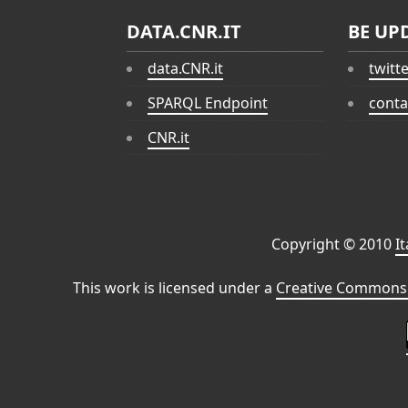
DATA.CNR.IT
BE UP
data.CNR.it
twitt
SPARQL Endpoint
conta
CNR.it
Copyright © 2010
I
This work is licensed under a
Creative Commons 