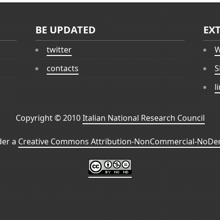
BE UPDATED
EX
twitter
W
contacts
S
l
Copyright © 2010
Italian National Research Council
der a
Creative Commons Attribution-NonCommercial-NoDeri