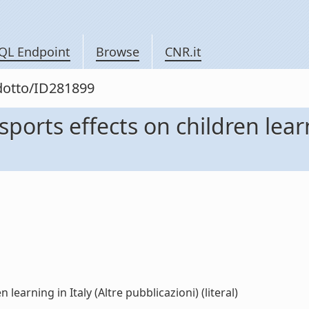
QL Endpoint
Browse
CNR.it
odotto/ID281899
orts effects on children learni
earning in Italy (Altre pubblicazioni) (literal)