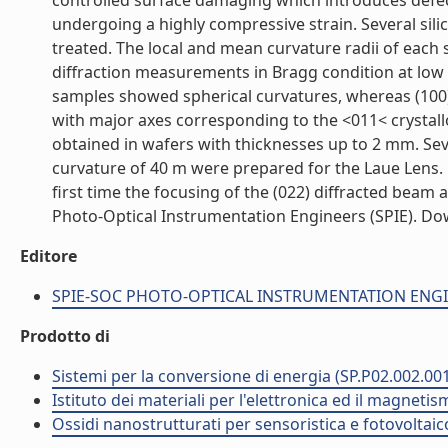
controlled surface damaging which introduces defect
undergoing a highly compressive strain. Several sil
treated. The local and mean curvature radii of eac
diffraction measurements in Bragg condition at low 
samples showed spherical curvatures, whereas (100)
with major axes corresponding to the <011< crystall
obtained in wafers with thicknesses up to 2 mm. Seve
curvature of 40 m were prepared for the Laue Lens. U
first time the focusing of the (022) diffracted beam
Photo-Optical Instrumentation Engineers (SPIE). Down
Editore
SPIE-SOC PHOTO-OPTICAL INSTRUMENTATION ENGINE
Prodotto di
Sistemi per la conversione di energia (SP.P02.002.00
Istituto dei materiali per l'elettronica ed il magneti
Ossidi nanostrutturati per sensoristica e fotovoltaic