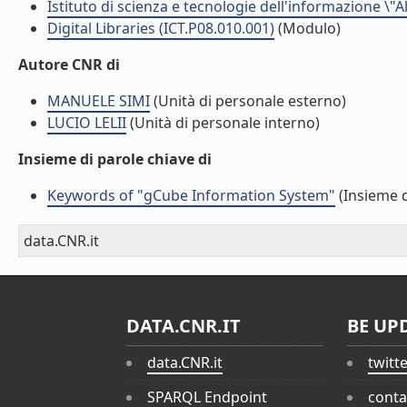
Istituto di scienza e tecnologie dell'informazione \"
Digital Libraries (ICT.P08.010.001)
(Modulo)
Autore CNR di
MANUELE SIMI
(Unità di personale esterno)
LUCIO LELII
(Unità di personale interno)
Insieme di parole chiave di
Keywords of "gCube Information System"
(Insieme d
data.CNR.it
DATA.CNR.IT
BE UP
data.CNR.it
twitt
SPARQL Endpoint
conta