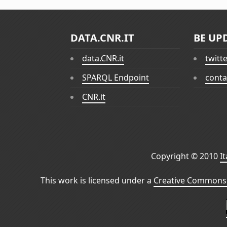
DATA.CNR.IT
BE UP
data.CNR.it
twitt
SPARQL Endpoint
conta
CNR.it
Copyright © 2010
I
This work is licensed under a
Creative Commons 