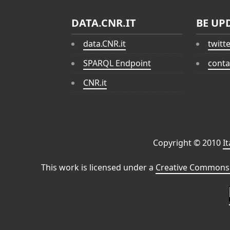
DATA.CNR.IT
BE UP
data.CNR.it
twitt
SPARQL Endpoint
conta
CNR.it
Copyright © 2010
I
This work is licensed under a
Creative Commons 