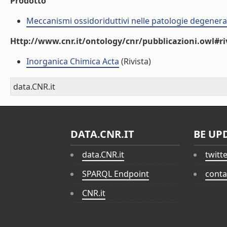
Prodotto
Meccanismi ossidoriduttivi nelle patologie degenera
Http://www.cnr.it/ontology/cnr/pubblicazioni.owl#ri
Inorganica Chimica Acta
(Rivista)
data.CNR.it
DATA.CNR.IT
BE UP
data.CNR.it
twitt
SPARQL Endpoint
conta
CNR.it