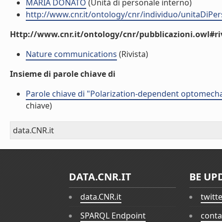
MARIA DONATO
(Unità di personale interno)
http://www.cnr.it/ontology/cnr/individuo/unitaDiP
Http://www.cnr.it/ontology/cnr/pubblicazioni.owl#ri
Nature communications
(Rivista)
Insieme di parole chiave di
Parole chiave di "Polarization-dependent optomech
chiave)
data.CNR.it
DATA.CNR.IT
BE UP
data.CNR.it
twitt
SPARQL Endpoint
conta