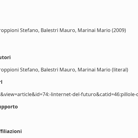
Groppioni Stefano, Balestri Mauro, Marinai Mario (2009)
utori
roppioni Stefano, Balestri Mauro, Marinai Mario (literal)
l
view=article&id=74:-linternet-del-futuro&catid=46:pillole-d
upporto
iliazioni