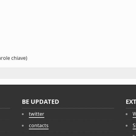
role chiave)
BE UPDATED
EX
twitter
W
contacts
S