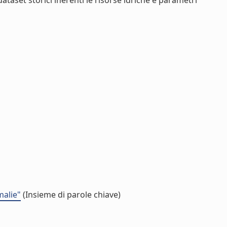
ataset storici inerenti le risorse idriche e parametri
malie"
(Insieme di parole chiave)