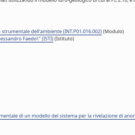
 utilizzando il modello idro-geologico di cui al PL 2.10, e d
to strumentale dell'ambiente (INT.P01.016.002)
(Modulo)
Alessandro Faedo\" (ISTI)
(Istituto)
entale di un modello del sistema per la rivelazione di ano