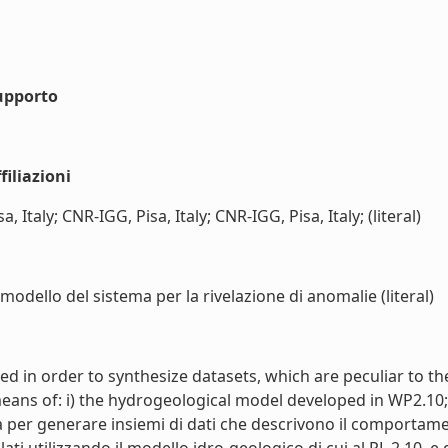
upporto
iliazioni
, Italy; CNR-IGG, Pisa, Italy; CNR-IGG, Pisa, Italy; (literal)
odello del sistema per la rivelazione di anomalie (literal)
ed in order to synthesize datasets, which are peculiar to th
ns of: i) the hydrogeological model developed in WP2.10; ii)
a per generare insiemi di dati che descrivono il comportame