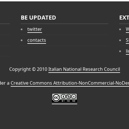
BE UPDATED
EX
twitter
W
contacts
S
l
Copyright © 2010
Italian National Research Council
der a
Creative Commons Attribution-NonCommercial-NoDeri