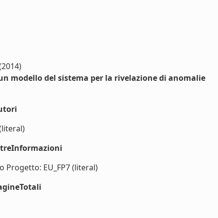
 (2014)
un modello del sistema per la rivelazione di anomalie
utori
literal)
ltreInformazioni
rogetto: EU_FP7 (literal)
agineTotali