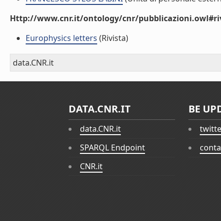
Http://www.cnr.it/ontology/cnr/pubblicazioni.owl#ri
Europhysics letters
(Rivista)
data.CNR.it
DATA.CNR.IT
BE UP
data.CNR.it
twitt
SPARQL Endpoint
conta
CNR.it