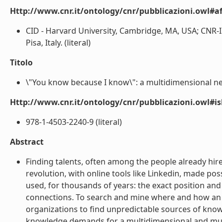
Http://www.cnr.it/ontology/cnr/pubblicazioni.owl#aff
CID - Harvard University, Cambridge, MA, USA; CNR-ISTI,
Pisa, Italy. (literal)
Titolo
\"You know because I know\": a multidimensional n
Http://www.cnr.it/ontology/cnr/pubblicazioni.owl#i
978-1-4503-2240-9 (literal)
Abstract
Finding talents, often among the people already hir
revolution, with online tools like Linkedin, made po
used, for thousands of years: the exact position an
connections. To search and mine where and how an em
organizations to find unpredictable sources of kno
knowledge demands for a multidimensional and mult