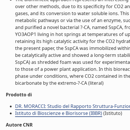
over other methods, due to its specificity for CO2 an
gases, and its conversion to water soluble ions. T
metabolic pathways or via the use of an enzyme, suc
and purified a novel bacterial ?-CA, named SspCA, f
YO3AOP1 living in hot springs at temperatures of up
retaining its high catalytic activity for the CO2 hydr
the present paper, the SspCA was immobilized with
be catalytically active and showed a long-term stabi
SspCA) as shredded foam was used for experimental t
to those of a power plant application. In this biorea
phase under conditions, where CO2 contained in the
bicarbonate by the extremo-?-CA (literal)
Prodotto di
DR. MORACCI: Studio del Rapporto Struttura-Funzion
Istituto di Bioscienze e Biorisorse (IBBR)
(Istituto)
Autore CNR