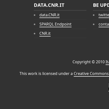
DATA.CNR.IT
BE UP
data.CNR.it
twitt
SPARQL Endpoint
conta
CNR.it
Copyright © 2010
I
This work is licensed under a
Creative Commons 