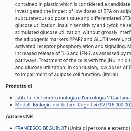
contained in plastic which is considered a candida
investigated the impact of low doses of BPA on adi
subcutaneous adipose tissue and differentiated 3T3-L
glucose utilization, insulin sensitivity and cytokine 
stimulated glucose utilization, without grossly inter
the adipogenic markers PPAR? and GLUT4 were unch
activated receptor phosphorylation and signaling. 
increased release of IL-6 and IFN-?, as assessed by m
pathways. Treatment of the cells with the JNK inhibit
and glucose utilization. In conclusion, low doses of
to impairment of adipose cell function. (literal)
Prodotto di
Istituto per l'endocrinologia e l'oncologia \"Gaetano
Modelli Biologici dei Sistemi Cognitivi (SV.P16.002.00
Autore CNR
FRANCESCO BEGUINOT
(Unità di personale esterno)