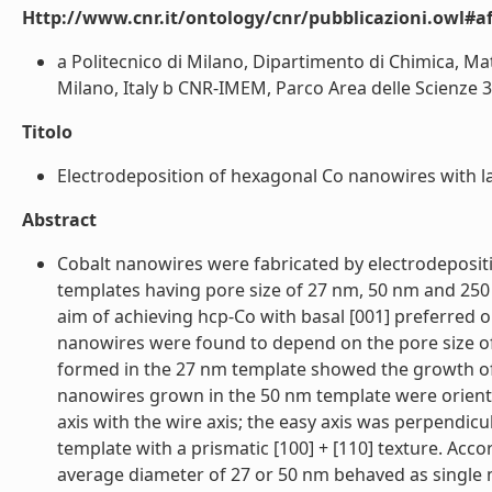
Http://www.cnr.it/ontology/cnr/pubblicazioni.owl#aff
a Politecnico di Milano, Dipartimento di Chimica, Mat
Milano, Italy b CNR-IMEM, Parco Area delle Scienze 37
Titolo
Electrodeposition of hexagonal Co nanowires with la
Abstract
Cobalt nanowires were fabricated by electrodeposit
templates having pore size of 27 nm, 50 nm and 250
aim of achieving hcp-Co with basal [001] preferred o
nanowires were found to depend on the pore size o
formed in the 27 nm template showed the growth of o
nanowires grown in the 50 nm template were oriented
axis with the wire axis; the easy axis was perpendic
template with a prismatic [100] + [110] texture. Ac
average diameter of 27 or 50 nm behaved as single m