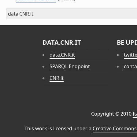
data.CNR.it
DATA.CNR.IT
BE UP
data.CNR.it
twitt
SPARQL Endpoint
conta
CNR.it
Copyright © 2010
I
This work is licensed under a
Creative Commons 