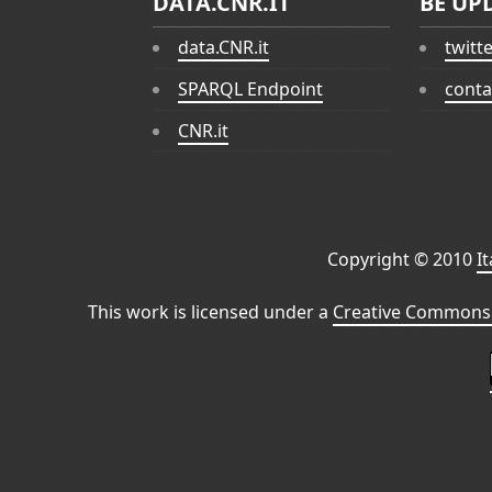
DATA.CNR.IT
BE UP
data.CNR.it
twitt
SPARQL Endpoint
conta
CNR.it
Copyright © 2010
I
This work is licensed under a
Creative Commons 