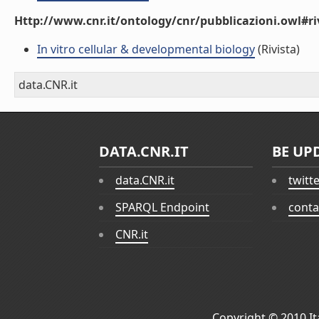
Http://www.cnr.it/ontology/cnr/pubblicazioni.owl#ri
In vitro cellular & developmental biology
(Rivista)
data.CNR.it
DATA.CNR.IT
BE UP
data.CNR.it
twitt
SPARQL Endpoint
conta
CNR.it
Copyright © 2010
I