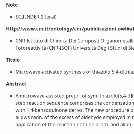
Note
SCIFINDER (literal)
Http://www.cnr.it/ontology/cnr/pubblicazioni.owl#aff
CNR-Istituto di Chimica Dei Composti Organometallic
Fotoreattività (CNR-ISOF) Università Degli Studi di Si
Titolo
Microwave-activated synthesis of thiazolo[5,4-d]thia
Abstract
A microwave-assisted prepn. of sym. thiazolo[5,4-d]
step reaction sequence comprises the condensation
with 1,4-benzoquinone derivs. The new procedure pr
allows redn. of the excess of aldehyde employed in 
application of the reaction both on arom. and aliph. 