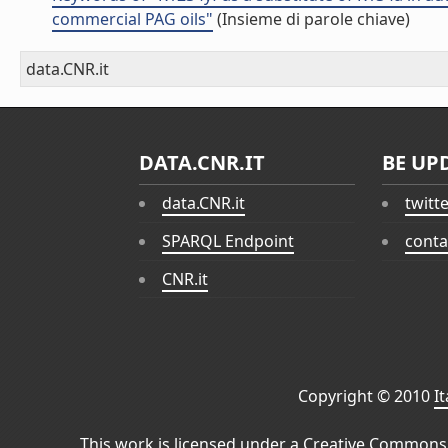
commercial PAG oils"
(Insieme di parole chiave)
data.CNR.it
DATA.CNR.IT
BE UP
data.CNR.it
twitt
SPARQL Endpoint
conta
CNR.it
Copyright © 2010
I
This work is licensed under a
Creative Commons 