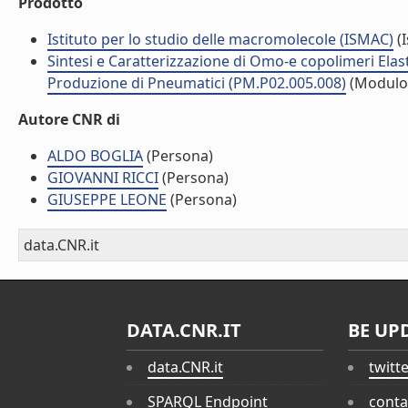
Prodotto
Istituto per lo studio delle macromolecole (ISMAC)
(I
Sintesi e Caratterizzazione di Omo-e copolimeri Elas
Produzione di Pneumatici (PM.P02.005.008)
(Modulo
Autore CNR di
ALDO BOGLIA
(Persona)
GIOVANNI RICCI
(Persona)
GIUSEPPE LEONE
(Persona)
data.CNR.it
DATA.CNR.IT
BE UP
data.CNR.it
twitt
SPARQL Endpoint
conta