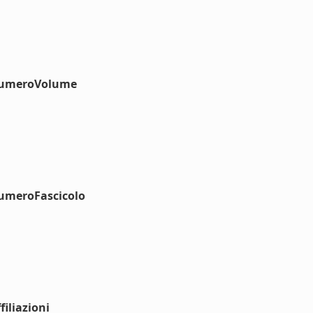
#numeroVolume
numeroFascicolo
iliazioni