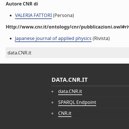
Autore CNR di
VALERIA FATTORI
(Persona)
Http://www.cnr.it/ontology/cnr/pubblicazioni.owl#ri
Japanese journal of applied physics
(Rivista)
data.CNR.it
DATA.CNR.IT
data.CNR.it
SPARQL Endpoint
CNR.it