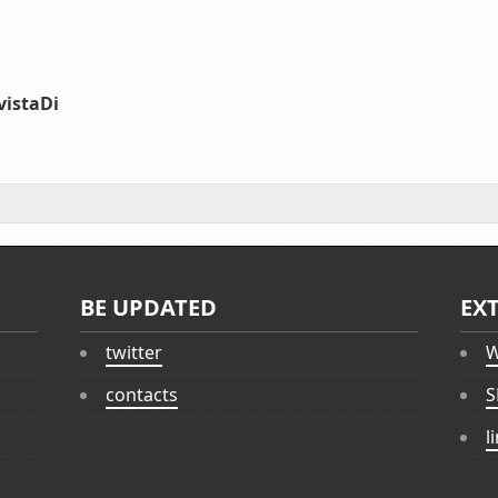
vistaDi
BE UPDATED
EX
twitter
W
contacts
S
l