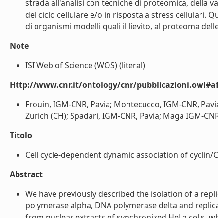
strada all'analisi con tecniche di proteomica, della v
del ciclo cellulare e/o in risposta a stress cellulari. 
di organismi modelli quali il lievito, al proteoma delle
Note
ISI Web of Science (WOS) (literal)
Http://www.cnr.it/ontology/cnr/pubblicazioni.owl#aff
Frouin, IGM-CNR, Pavia; Montecucco, IGM-CNR, Pavia;
Zurich (CH); Spadari, IGM-CNR, Pavia; Maga IGM-CNR, 
Titolo
Cell cycle-dependent dynamic association of cyclin/
Abstract
We have previously described the isolation of a rep
polymerase alpha, DNA polymerase delta and replicat
from nuclear extracts of synchronized HeLa cells, wh