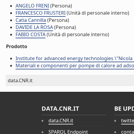
ANGELO FRENI
(Persona)
FRANCESCO FRUSTERI
(Unità di personale interno)
Catia Cannilla
(Persona)
DAVIDE LA ROSA
(Persona)
FABIO COSTA
(Unità di personale interno)
Prodotto
Institute for advanced energy technologies \"Nicola
Materiali e componenti per pompe di calore ad adso
data.CNR.it
DATA.CNR.IT
BE UP
data.CNR.it
twitt
SPARQL Endpoint
conta