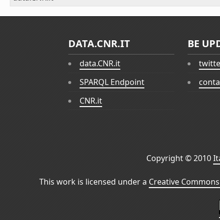
DATA.CNR.IT
BE UP
data.CNR.it
twitt
SPARQL Endpoint
conta
CNR.it
Copyright © 2010
I
This work is licensed under a
Creative Commons 