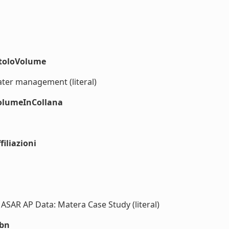
itoloVolume
ter management (literal)
volumeInCollana
iliazioni
ASAR AP Data: Matera Case Study (literal)
sbn