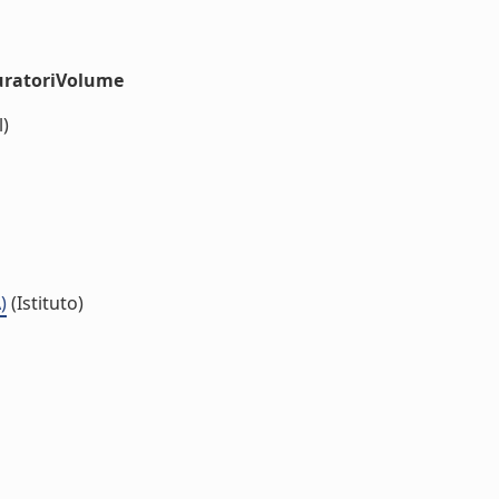
uratoriVolume
l)
)
(Istituto)