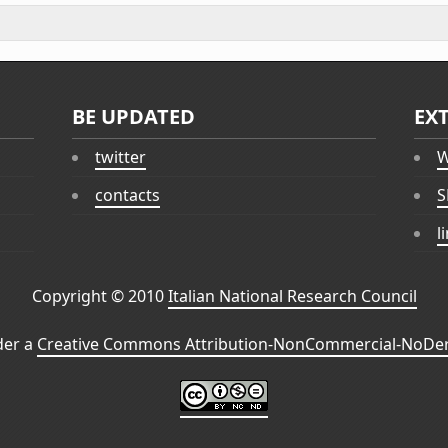
BE UPDATED
EX
twitter
W
contacts
S
l
Copyright © 2010
Italian National Research Council
der a
Creative Commons Attribution-NonCommercial-NoDeri