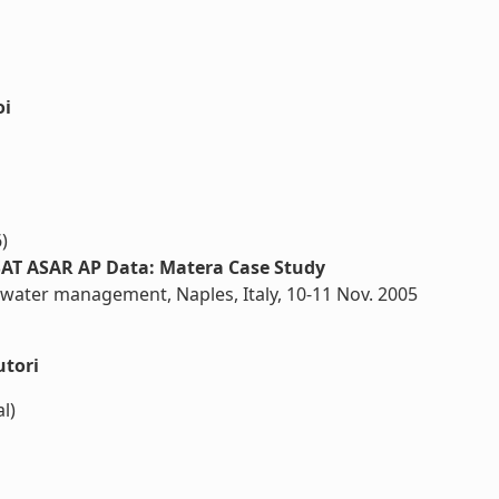
oi
6)
SAT ASAR AP Data: Matera Case Study
 water management, Naples, Italy, 10-11 Nov. 2005
utori
al)