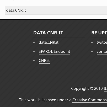
data.CNR.it
DATA.CNR.IT
BE UP
data.CNR.it
twitt
SPARQL Endpoint
conta
CNR.it
Copyright © 2010
I
This work is licensed under a
Creative Commons 