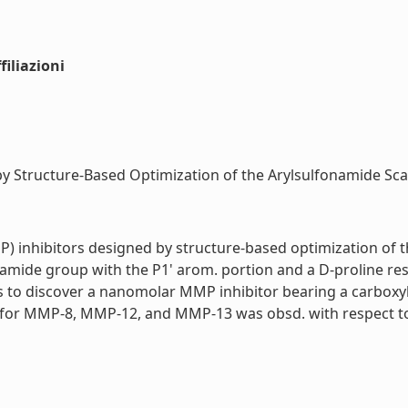
iliazioni
 Structure-Based Optimization of the Arylsulfonamide Scaff
) inhibitors designed by structure-based optimization of t
amide group with the P1' arom. portion and a D-proline resi
 to discover a nanomolar MMP inhibitor bearing a carboxyl
ity for MMP-8, MMP-12, and MMP-13 was obsd. with respect t