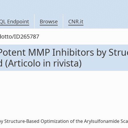
QL Endpoint
Browse
CNR.it
odotto/ID265787
 Potent MMP Inhibitors by Str
(Articolo in rivista)
Structure-Based Optimization of the Arylsulfonamide Scaffold