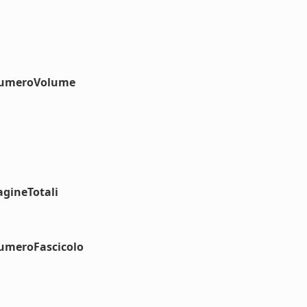
#numeroVolume
agineTotali
numeroFascicolo