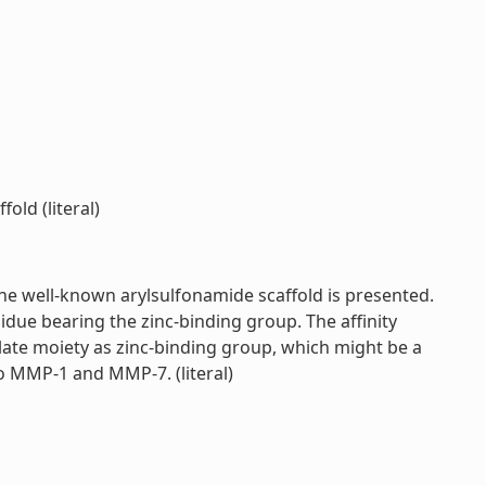
old (literal)
he well-known arylsulfonamide scaffold is presented.
due bearing the zinc-binding group. The affinity
ate moiety as zinc-binding group, which might be a
o MMP-1 and MMP-7. (literal)