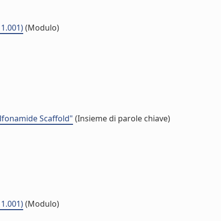
11.001)
(Modulo)
lfonamide Scaffold"
(Insieme di parole chiave)
11.001)
(Modulo)