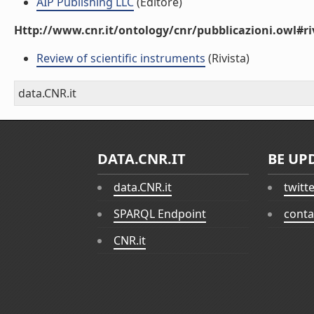
AIP Publishing LLC
(Editore)
Http://www.cnr.it/ontology/cnr/pubblicazioni.owl#ri
Review of scientific instruments
(Rivista)
data.CNR.it
DATA.CNR.IT
BE UP
data.CNR.it
twitt
SPARQL Endpoint
conta
CNR.it