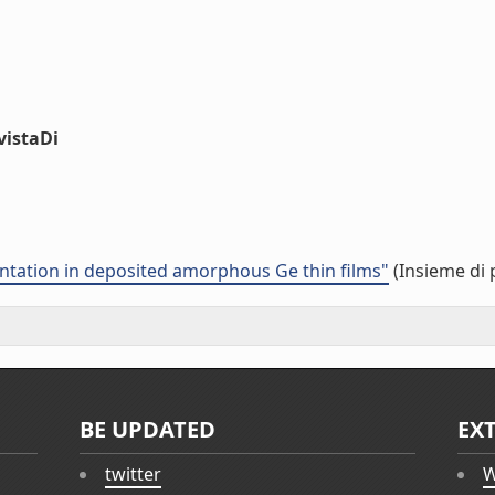
vistaDi
antation in deposited amorphous Ge thin films"
(Insieme di 
BE UPDATED
EX
twitter
W