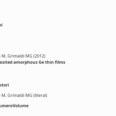
oi
lo M, Grimaldi MG (2012)
osited amorphous Ge thin films
utori
o M, Grimaldi MG (literal)
#numeroVolume