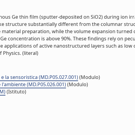
ous Ge thin film (sputter-deposited on SiO2) during ion i
 structure substantially different from the columnar struc
he material preparation, while the volume expansion turned 
he Ge concentration is above 90%. These findings rely on pec
re applications of active nanostructured layers such as low
Physics. (literal)
a e la sensoristica (MD.P05.027.001)
(Modulo)
 e l'ambiente (MD.P05.026.001)
(Modulo)
MM)
(Istituto)