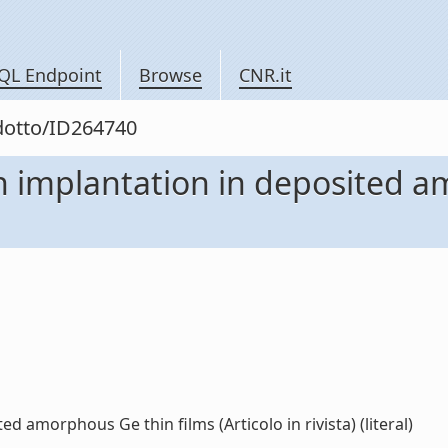
QL Endpoint
Browse
CNR.it
odotto/ID264740
n implantation in deposited a
 amorphous Ge thin films (Articolo in rivista) (literal)