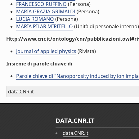
FRANCESCO RUFFINO
(Persona)
MARIA GRAZIA GRIMALDI
(Persona)
LUCIA ROMANO
(Persona)
MARIA PILAR MIRITELLO
(Unità di personale interno)
Http://www.cnr.it/ontology/cnr/pubblicazioni.owl#ri
Journal of applied physics
(Rivista)
Insieme di parole chiave di
Parole chiave di "Nanoporosity induced by ion impl
data.CNR.it
DATA.CNR.IT
data.CNR.it