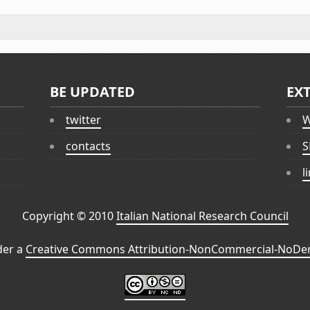
BE UPDATED
EX
twitter
W
contacts
S
l
Copyright © 2010
Italian National Research Council
der a
Creative Commons Attribution-NonCommercial-NoDeri