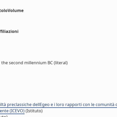
itoloVolume
iliazioni
 the second millennium BC (literal)
viltà preclassiche dellEgeo e i loro rapporti con le comunit
riente (ICEVO)
(Istituto)