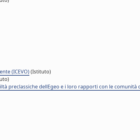
tuto)
riente (ICEVO)
(Istituto)
tuto)
viltà preclassiche dellEgeo e i loro rapporti con le comunit