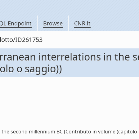
QL Endpoint
Browse
CNR.it
odotto/ID261753
erranean interrelations in the
olo o saggio))
 the second millennium BC (Contributo in volume (capitolo o 